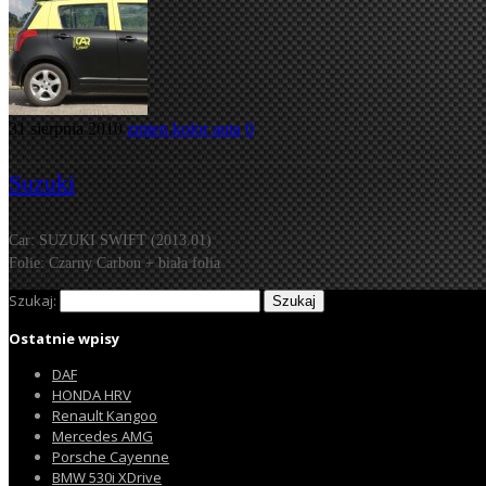
31 sierpnia 2010
zmien kolor auta
0
Suzuki
Car: SUZUKI SWIFT (2013.01)
Folie: Czarny Carbon + biała folia
Szukaj:
Ostatnie wpisy
DAF
HONDA HRV
Renault Kangoo
Mercedes AMG
Porsche Cayenne
BMW 530i XDrive