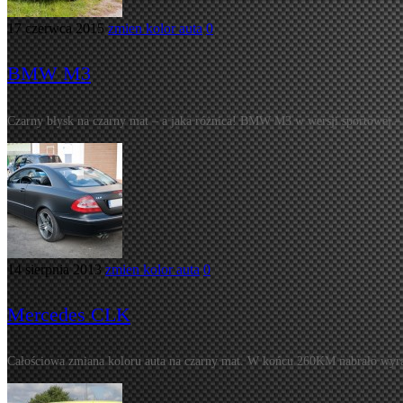
17 czerwca 2015
zmien kolor auta
0
BMW M3
Czarny błysk na czarny mat – a jaka różnica! BMW M3 w wersji sportowej – 
14 sierpnia 2013
zmien kolor auta
0
Mercedes CLK
Całościowa zmiana koloru auta na czarny mat. W końcu 260KM nabrało wyrazu