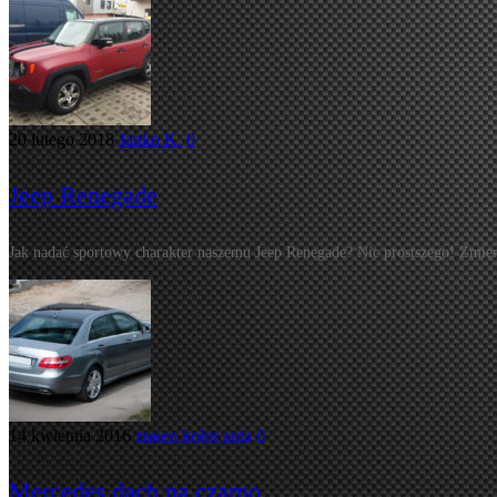
20 lutego 2018
Janko K.
0
Jeep Renegade
Jak nadać sportowy charakter naszemu Jeep Renegade? Nic prostszego! Zmie
14 kwietnia 2016
zmien kolor auta
0
Mercedes dach na czarno