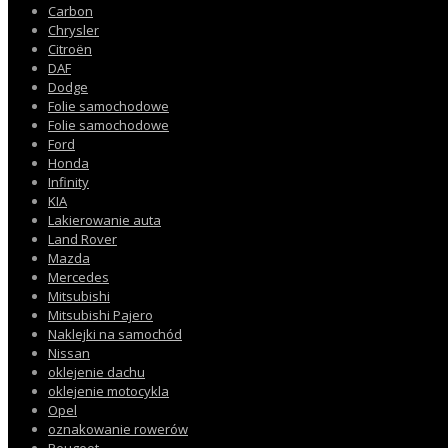
Carbon
Chrysler
Citroën
DAF
Dodge
Folie samochodowe
Folie samochodowe
Ford
Honda
Infinity
KIA
Lakierowanie auta
Land Rover
Mazda
Mercedes
Mitsubishi
Mitsubishi Pajero
Naklejki na samochód
Nissan
oklejenie dachu
oklejenie motocykla
Opel
oznakowanie rowerów
Peugeot