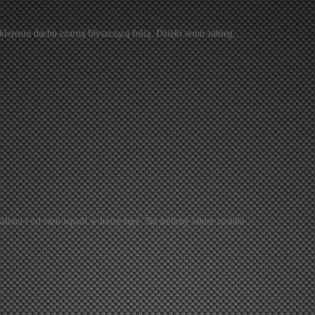
klejeniu dachu czarną błyszczącą folią. Dzięki temu zabieg…
lonu i od razu wpadł w nasze ręce. Na srebrny lakier została…