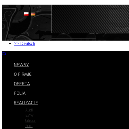
Strona główna
O firmie
Oferta
Folia
Realizacje
FAQ
Kontakt
>> Deutsch
m
NEWSY
O FIRMIE
OFERTA
FOLIA
REALIZACJE
Audi
BMW
Citroën
Ford