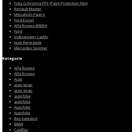
Folia Ochronna PPF (Paint Protection Film)
Renault Master
Mitsubishi Pajero
Ford Escort
Alfa Romeo BRERA
Ford
Volkswagen Caddy
Jeep Renegade
Mercedes Sprinter
Kategorie
Alfa Romeo
Alfa Romeo
Audi
auto wrap
auto wrap
autofolia
autofolia
Autofolie
Autofolie
Bez kategorii
BMW
Cadillac