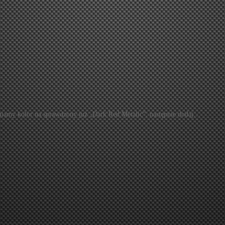
niamy kolor na sprawdzony już „Dark Red Metalic”, następnie dodaj…