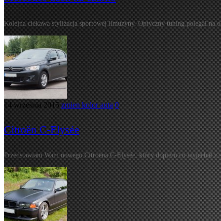
Kolejna ciekawa stylizacja sportowej limuzyny. Optyczny tuning polegał na o
14 września 2015
zmien kolor auta
0
Citroën C-Elysée
Przedstawiam Wam nowego Citroëna C-Elysée, który dopiero co wyjechał z sa