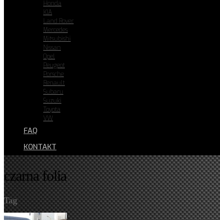
Honda
KIA
Land Rover
Mercedes
Mitsubishi
Nissan
Opel
Peugeot
Porsche
Renault
Subaru
Suzuki
Toyota
VW
FAQ
KONTAKT
czarna folia
Tag