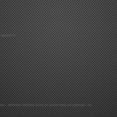
oglądajcie.
 – delikatny błękitny kolor po prostu tutaj nie pasował – zo…