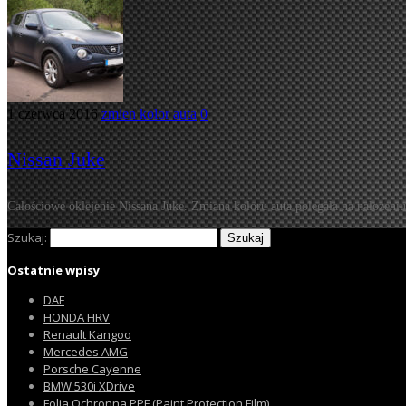
1 czerwca 2016
zmien kolor auta
0
Nissan Juke
Całościowe oklejenie Nissana Juke. Zmiana koloru auta polegała na nałożeni
Szukaj:
Ostatnie wpisy
DAF
HONDA HRV
Renault Kangoo
Mercedes AMG
Porsche Cayenne
BMW 530i XDrive
Folia Ochronna PPF (Paint Protection Film)