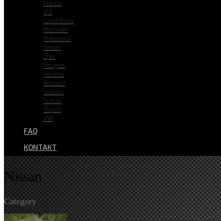
Honda
KIA
Land Rover
Mercedes
Mitsubishi
Nissan
Opel
Peugeot
Porsche
Renault
Subaru
Suzuki
Toyota
VW
FAQ
KONTAKT
Nissan
Category