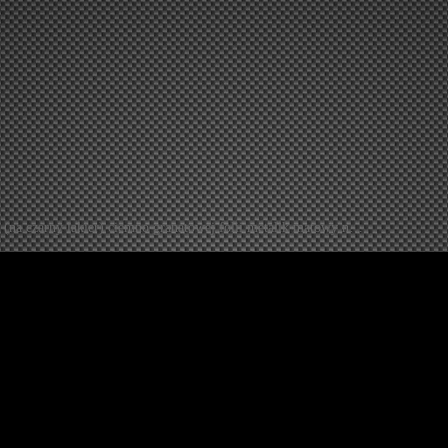
u (na czarny lakier) ciemno granatowej folii metalik matowy n…