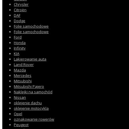
Chrysler
Citroën
DAF
Dodge
Folie samochodowe
Folie samochodowe
Ford
Honda
Infinity
KIA
Lakierowanie auta
Land Rover
Mazda
Mercedes
Mitsubishi
Mitsubishi Pajero
Naklejki na samochód
Nissan
oklejenie dachu
oklejenie motocykla
Opel
oznakowanie rowerów
Peugeot