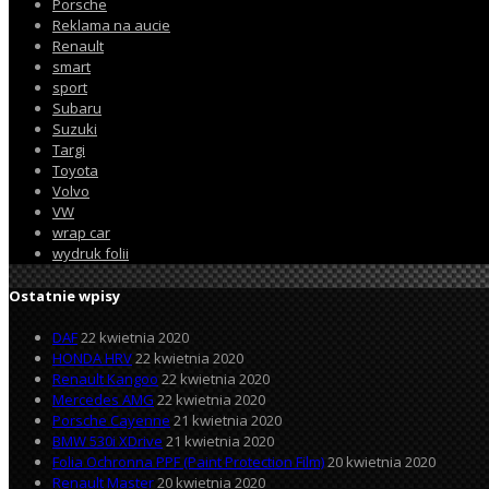
Porsche
Reklama na aucie
Renault
smart
sport
Subaru
Suzuki
Targi
Toyota
Volvo
VW
wrap car
wydruk folii
Ostatnie wpisy
DAF
22 kwietnia 2020
HONDA HRV
22 kwietnia 2020
Renault Kangoo
22 kwietnia 2020
Mercedes AMG
22 kwietnia 2020
Porsche Cayenne
21 kwietnia 2020
BMW 530i XDrive
21 kwietnia 2020
Folia Ochronna PPF (Paint Protection Film)
20 kwietnia 2020
Renault Master
20 kwietnia 2020