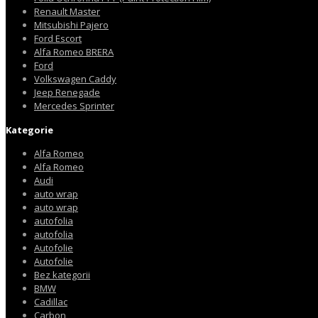
Renault Master
Mitsubishi Pajero
Ford Escort
Alfa Romeo BRERA
Ford
Volkswagen Caddy
Jeep Renegade
Mercedes Sprinter
Kategorie
Alfa Romeo
Alfa Romeo
Audi
auto wrap
auto wrap
autofolia
autofolia
Autofolie
Autofolie
Bez kategorii
BMW
Cadillac
Carbon