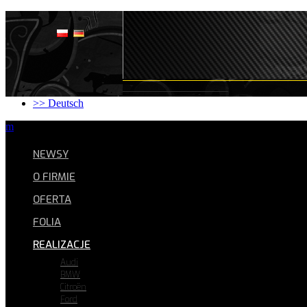
Strona główna
O firmie
Oferta
Folia
Realizacje
FAQ
Kontakt
>> Deutsch
m
NEWSY
O FIRMIE
OFERTA
FOLIA
REALIZACJE
Audi
BMW
Citroën
Ford