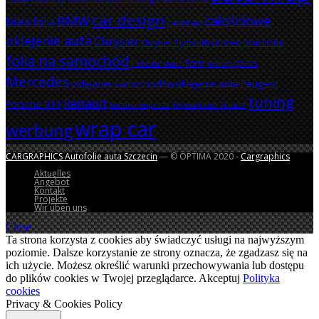
car design
BMW
całościowe
biała folia
carwrap
oklejenie auta
Chrysler
citroen
Chrysler Plymouth
Druckfolie
folia na samochód
Ford
Folie für Auto
Infinity QX70S
Mercedes
oklejanie samochodów
oklejenie auta
Peugeot
tuning
Renault
Porsche 911
Subaru Impreza
Toyota Land Cruiser
wrap car
werbung
CARGRAPHICS Autofolie auta Szczecin
— © OPTIMA 2020 -
Cargraphics
Aktuelles
Angebot
Kontakt
Projekte
Wir üben uns
Close
Ta strona korzysta z cookies aby świadczyć usługi na najwyższym
poziomie. Dalsze korzystanie ze strony oznacza, że zgadzasz się na
ich użycie. Możesz określić warunki przechowywania lub dostępu
do plików cookies w Twojej przeglądarce.
Akceptuj
Polityka
cookies
Privacy & Cookies Policy