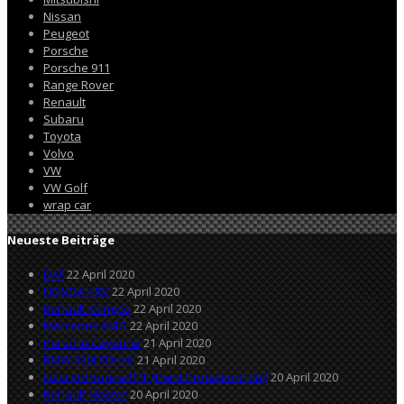
Nissan
Peugeot
Porsche
Porsche 911
Range Rover
Renault
Subaru
Toyota
Volvo
VW
VW Golf
wrap car
Neueste Beiträge
DAF
22 April 2020
HONDA HRV
22 April 2020
Renault Kangoo
22 April 2020
Mercedes AMG
22 April 2020
Porsche Cayenne
21 April 2020
BMW 530i XDrive
21 April 2020
Folia Ochronna PPF (Paint Protection Film)
20 April 2020
Renault Master
20 April 2020