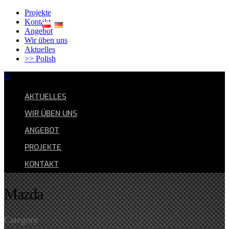
Projekte
Kontakt
Angebot
Wir üben uns
Aktuelles
>> Polish
m
AKTUELLES
WIR ÜBEN UNS
ANGEBOT
PROJEKTE
KONTAKT
Mazda
Category