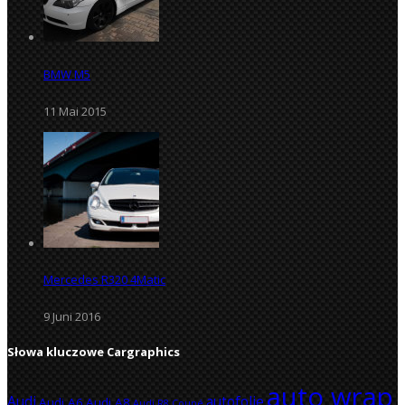
BMW M5
11 Mai 2015
Mercedes R320 4Matic
9 Juni 2016
Słowa kluczowe Cargraphics
auto wrap
Audi
autofolie
Audi A6
Audi A8
Audi R8 Coupé