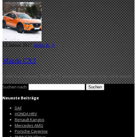
13 Januar 2017
Janko K.
0
Mazda CX3
Całościowe oklejenie Mazdy CX3 pomarańczową folią Hexis błysk metalic.
Suchen nach:
Neueste Beiträge
DAF
HONDA HRV
Renault Kangoo
Mercedes AMG
Porsche Cayenne
BMW 530i XDrive