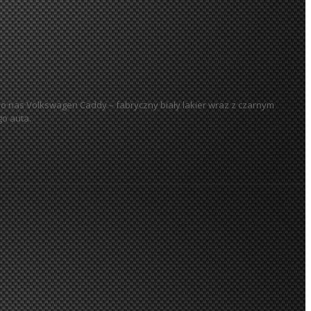
do nas Volkswagen Caddy – fabryczny biały lakier wraz z czarnym
go auta.