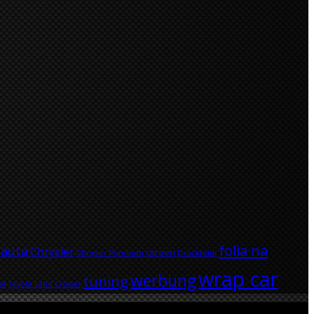
folia na
 auta
Chrysler
citroen
Chrysler Plymouth
Druckfolie
wrap car
werbung
tuning
za
Toyota Land Cruiser