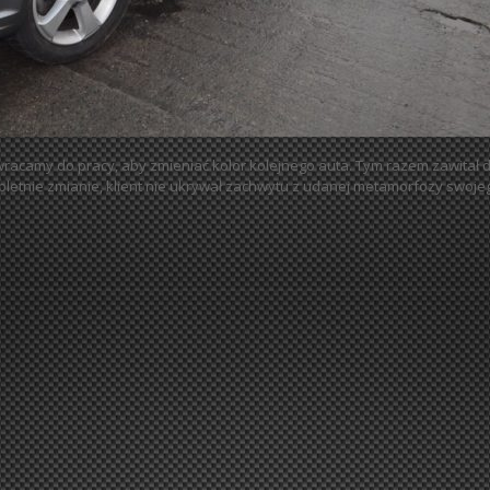
racamy do pracy, aby zmieniać kolor kolejnego auta. Tym razem zawitał 
ompletnie zmianie, klient nie ukrywał zachwytu z udanej metamorfozy swoje