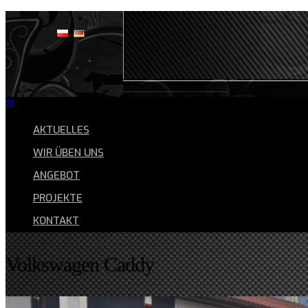
Projekte
Kontakt
Angebot
Wir üben uns
Aktuelles
>> Polish
m
AKTUELLES
WIR ÜBEN UNS
ANGEBOT
PROJEKTE
KONTAKT
Volkswagen Caddy