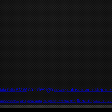
car design
BMW
całościowe oklejenie
iała folia
carwrap
Renault
 samochodów
oklejenie auta
Peugeot
Porsche 911
Subaru Impre