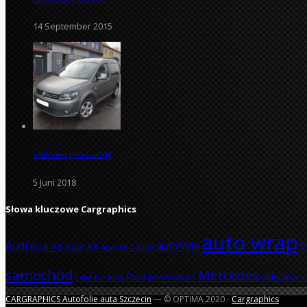
14 September 2015
Volkswagen Caddy
5 Juni 2018
Słowa kluczowe Cargraphics
auto wrap
Audi
autofolie
b
Audi A6
Audi A8
Audi R8 Coupé
samochód
Mercedes
Ford
oklejanie
Folie für Auto
Infinity QX70S
CARGRAPHICS Autofolie auta Szczecin
— © OPTIMA 2020 -
Cargraphics