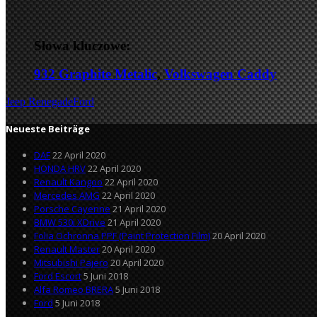
Słowa kluczowe:
932 Graphite Metalic
,
Volkswagen Caddy
Jeep Renegade
Ford
Neueste Beiträge
DAF
22 April 2020
HONDA HRV
22 April 2020
Renault Kangoo
22 April 2020
Mercedes AMG
22 April 2020
Porsche Cayenne
21 April 2020
BMW 530i XDrive
21 April 2020
Folia Ochronna PPF (Paint Protection Film)
20 April 2020
Renault Master
20 April 2020
Mitsubishi Pajero
20 April 2020
Ford Escort
5 Juni 2018
Alfa Romeo BRERA
5 Juni 2018
Ford
5 Juni 2018